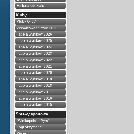
Historia oddziału
Kluby
Kluby OT27
Współzawodnictwo 2026
Tabela wyników 2026
Tabela wyników 2025
Tabela wyników 2024
Tabela wyników 2023
Tabela wyników 2022
Tabela wyników 2021
Tabela wyników 2020
Tabela wyników 2019
Tabela wyników 2018
Tabela wyników 2017
Tabela wyników 2016
Tabela wyników 2015
Sprawy sportowe
"Wielkopolska Pyra"
Logi otrzymane
Wyniki