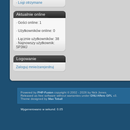
·
Logi otrzymane
Aktualnie online
·
Gości online: 1
·
Użytkowników online: 0
·
Łącznie użytkowników: 38
·
Najnowszy użytkownik:
SP3MJ
Logowanie
Zaloguj mnie/zarejestruj
Powered by
PHP-Fusion
copyright © 2002 - 2026 by Nick Jones.
Released as free software without warranties under
GNU Affero GPL
v3.
Theme designed by
Max Toball
Wygenerowano w sekund: 0.05