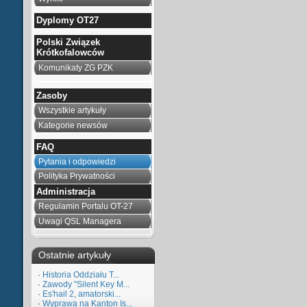
Dyplomy OT27
Polski Związek
Krótkofalowców
Komunikaty ZG PZK
Zasoby
Wszystkie artykuły
Kategorie newsów
FAQ
Pytania i odpowiedzi
Polityka Prywatności
Administracja
Regulamin Portalu OT-27
Uwagi QSL Managera
Ostatnie artykuły
·
Historia Oddziału T...
·
Zawody "Silent Key M...
·
Es'hail 2, amatorski...
·
Wyprawa na Kanton Is...