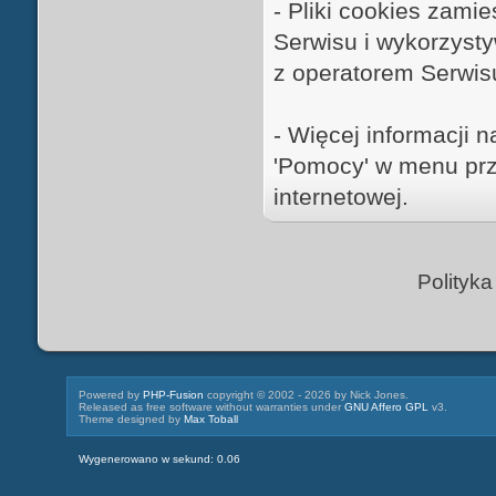
- Pliki cookies zam
Serwisu i wykorzyst
z operatorem Serwis
- Więcej informacji n
'Pomocy' w menu prz
internetowej.
Polityka
Powered by
PHP-Fusion
copyright © 2002 - 2026 by Nick Jones.
Released as free software without warranties under
GNU Affero GPL
v3.
Theme designed by
Max Toball
Wygenerowano w sekund: 0.06