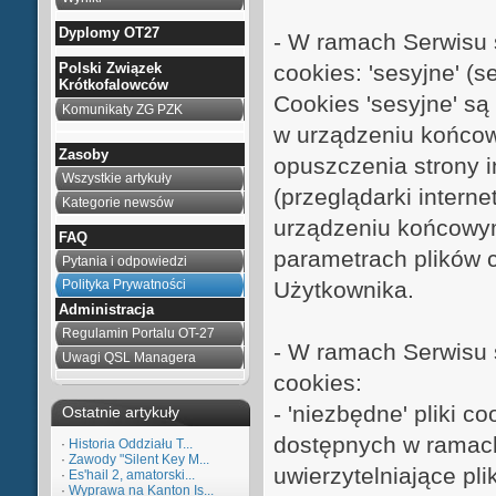
Dyplomy OT27
- W ramach Serwisu 
cookies: 'sesyjne' (se
Polski Związek
Krótkofalowców
Cookies 'sesyjne' s
Komunikaty ZG PZK
w urządzeniu końco
Zasoby
opuszczenia strony 
Wszystkie artykuły
(przeglądarki interne
Kategorie newsów
urządzeniu końcowym
FAQ
parametrach plików c
Pytania i odpowiedzi
Użytkownika.
Polityka Prywatności
Administracja
Regulamin Portalu OT-27
- W ramach Serwisu 
Uwagi QSL Managera
cookies:
- 'niezbędne' pliki c
Ostatnie artykuły
dostępnych w ramach
·
Historia Oddziału T...
·
Zawody "Silent Key M...
uwierzytelniające pl
·
Es'hail 2, amatorski...
·
Wyprawa na Kanton Is...