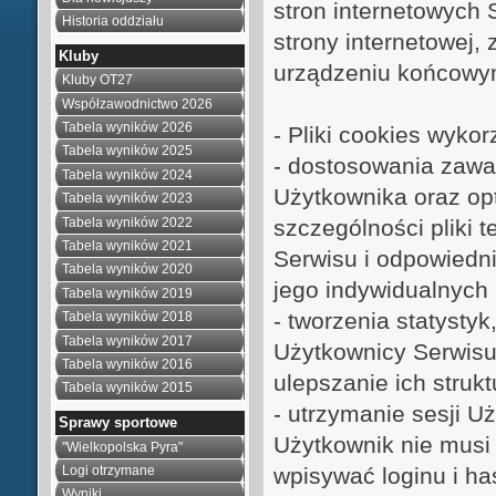
stron internetowych
Historia oddziału
strony internetowej,
Kluby
urządzeniu końcowym
Kluby OT27
Współzawodnictwo 2026
Tabela wyników 2026
- Pliki cookies wyko
Tabela wyników 2025
- dostosowania zawar
Tabela wyników 2024
Użytkownika oraz opt
Tabela wyników 2023
Tabela wyników 2022
szczególności pliki 
Tabela wyników 2021
Serwisu i odpowiedni
Tabela wyników 2020
jego indywidualnych 
Tabela wyników 2019
- tworzenia statysty
Tabela wyników 2018
Tabela wyników 2017
Użytkownicy Serwisu 
Tabela wyników 2016
ulepszanie ich strukt
Tabela wyników 2015
- utrzymanie sesji U
Sprawy sportowe
Użytkownik nie musi
"Wielkopolska Pyra"
wpisywać loginu i ha
Logi otrzymane
Wyniki