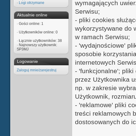
wymagających uwierz
·
Logi otrzymane
Serwisu;
Aktualnie online
- pliki cookies służ
·
Gości online: 1
wykorzystywane do w
·
Użytkowników online: 0
w ramach Serwisu;
·
Łącznie użytkowników: 38
- 'wydajnościowe' pli
·
Najnowszy użytkownik:
SP3MJ
sposobie korzystania
internetowych Serwis
Logowanie
- 'funkcjonalne'; pli
Zaloguj mnie/zarejestruj
przez Użytkownika us
np. w zakresie wybra
Użytkownik, rozmiaru 
- 'reklamowe' pliki 
treści reklamowych b
dostosowanych do ic