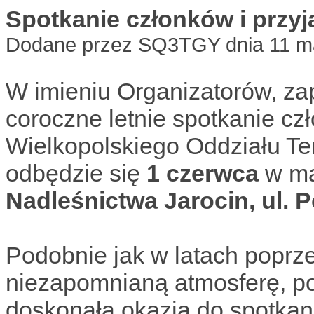
Spotkanie członków i przyj
Dodane przez SQ3TGY dnia 11 ma
W imieniu Organizatorów, za
coroczne letnie spotkanie c
Wielkopolskiego Oddziału T
odbędzie się
1 czerwca
w ma
Nadleśnictwa Jarocin, ul. 
Podobnie jak w latach poprz
niezapomnianą atmosferę, po
doskonała okazja do spotkani